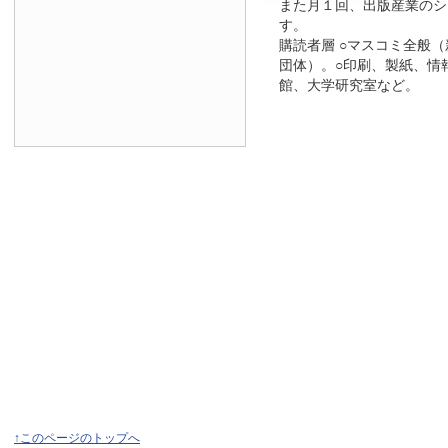
また月１回、出版産業のシ
す。
購読者層 ○マスコミ全般
団体）。○印刷、製紙、情
館、大学研究室など。
↑このページのトップへ