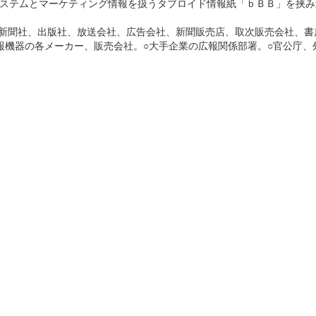
ステムとマーケティング情報を扱うタブロイド情報紙「ｂＢＢ」を挟み
（新聞社、出版社、放送会社、広告会社、新聞販売店、取次販売会社、書
報機器の各メーカー、販売会社。○大手企業の広報関係部署。○官公庁、