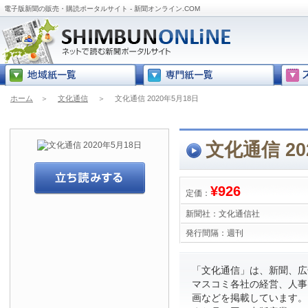
電子版新聞の販売・購読ポータルサイト - 新聞オンライン.COM
ホーム
＞
文化通信
＞
文化通信 2020年5月18日
文化通信 20
¥926
定価：
新聞社：
文化通信社
発行間隔：
週刊
「文化通信」は、新聞、広
マスコミ各社の経営、人事
画などを掲載しています。