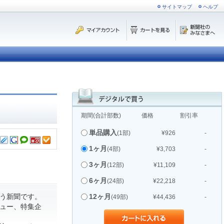
サイトマップ
ヘルプ
期間(合計部数)
価格
割引率
単品購入
(1部)
¥926
-
1ヶ月
(4部)
¥3,703
-
3ヶ月
(12部)
¥11,109
-
6ヶ月
(24部)
¥22,218
-
う新聞です。
12ヶ月
(49部)
¥44,436
-
ュー、特集企