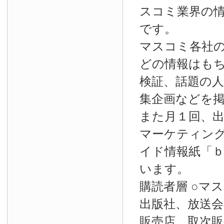
スコミ業界の
です。
マスコミ各社
どの情報はも
検証、話題の
集企画などを
また月１回、
マーケティン
イド情報紙「
います。
購読者層 ○マ
出版社、放送会
販売店、取次販