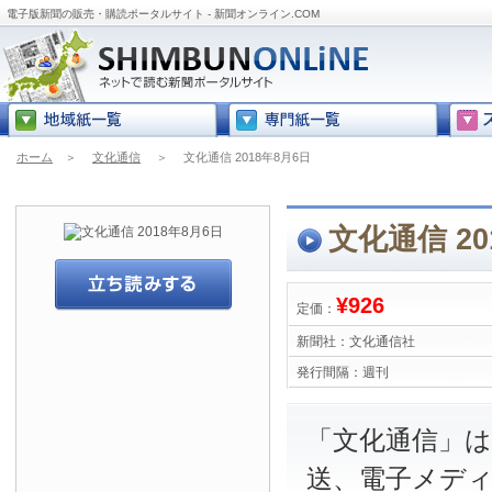
電子版新聞の販売・購読ポータルサイト - 新聞オンライン.COM
ホーム
＞
文化通信
＞
文化通信 2018年8月6日
文化通信 20
¥926
定価：
新聞社：
文化通信社
発行間隔：
週刊
「文化通信」は
送、電子メデ