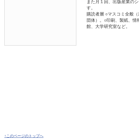
また月１回、出版産業のシ
す。
購読者層 ○マスコミ全般
団体）。○印刷、製紙、情
館、大学研究室など。
↑このページのトップへ