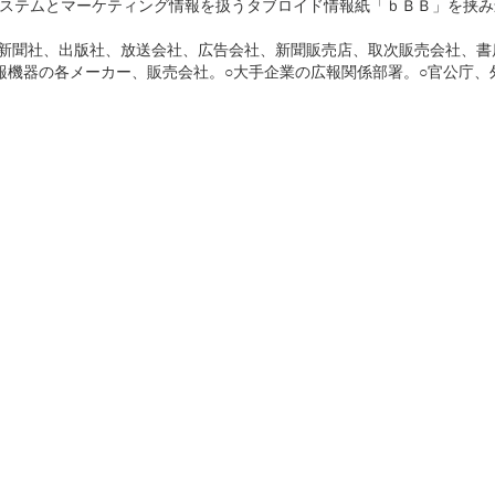
ステムとマーケティング情報を扱うタブロイド情報紙「ｂＢＢ」を挟み
（新聞社、出版社、放送会社、広告会社、新聞販売店、取次販売会社、書
報機器の各メーカー、販売会社。○大手企業の広報関係部署。○官公庁、