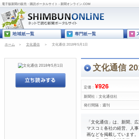
電子版新聞の販売・購読ポータルサイト - 新聞オンライン.COM
ホーム
＞
文化通信
＞
文化通信 2018年5月1日
文化通信 20
¥926
定価：
新聞社：
文化通信社
発行間隔：
週刊
「文化通信」は、新聞、広
マスコミ各社の経営、人事
画などを掲載しています。