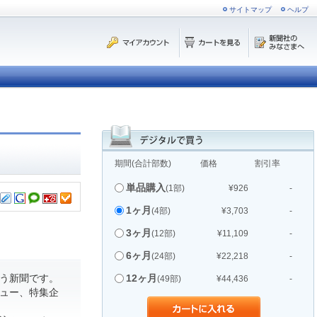
サイトマップ
ヘルプ
期間(合計部数)
価格
割引率
単品購入
(1部)
¥926
-
1ヶ月
(4部)
¥3,703
-
3ヶ月
(12部)
¥11,109
-
6ヶ月
(24部)
¥22,218
-
う新聞です。
12ヶ月
(49部)
¥44,436
-
ュー、特集企