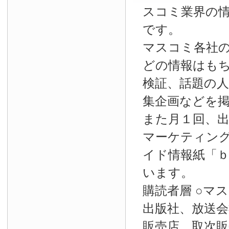
スコミ業界の
です。
マスコミ各社
どの情報はも
検証、話題の
集企画などを
また月１回、
マーケティン
イド情報紙「
います。
購読者層 ○マ
出版社、放送会
販売店、取次販