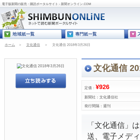
電子版新聞の販売・購読ポータルサイト - 新聞オンライン.COM
ホーム
＞
文化通信
＞
文化通信 2018年3月26日
文化通信 20
¥926
定価：
新聞社：
文化通信社
発行間隔：
週刊
「文化通信」は
送、電子メデ