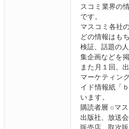
スコミ業界の
です。
マスコミ各社
どの情報はも
検証、話題の
集企画などを
また月１回、
マーケティン
イド情報紙「
います。
購読者層 ○マ
出版社、放送会
販売店、取次販