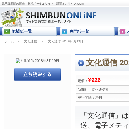
電子版新聞の販売・購読ポータルサイト - 新聞オンライン.COM
ホーム
＞
文化通信
＞
文化通信 2018年3月19日
文化通信 20
¥926
定価：
新聞社：
文化通信社
発行間隔：
週刊
「文化通信」は
送、電子メデ