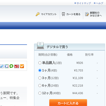
サイトマップ
ヘルプ
期間(合計部数)
価格
割引率
単品購入
(1部)
¥926
-
1ヶ月
(4部)
¥3,703
-
3ヶ月
(12部)
¥11,109
-
6ヶ月
(24部)
¥22,218
-
う新聞です。
12ヶ月
(49部)
¥44,436
-
ュー、特集企