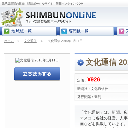
電子版新聞の販売・購読ポータルサイト - 新聞オンライン.COM
ホーム
＞
文化通信
＞
文化通信 2016年1月11日
文化通信 20
¥926
定価：
新聞社：
文化通信社
発行間隔：
週刊
「文化通信」は、新聞、広
マスコミ各社の経営、人事
画などを掲載しています。