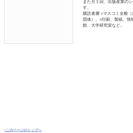
また月１回、出版産業のシ
す。
購読者層 ○マスコミ全般
団体）。○印刷、製紙、情
館、大学研究室など。
↑このページのトップへ