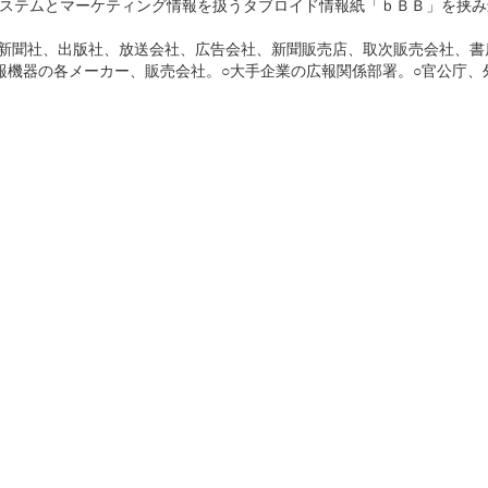
ステムとマーケティング情報を扱うタブロイド情報紙「ｂＢＢ」を挟み
（新聞社、出版社、放送会社、広告会社、新聞販売店、取次販売会社、書
報機器の各メーカー、販売会社。○大手企業の広報関係部署。○官公庁、