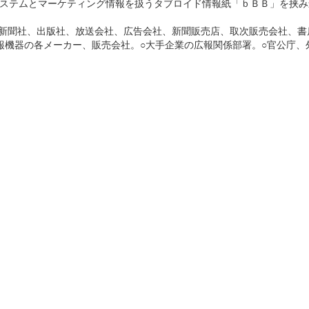
ステムとマーケティング情報を扱うタブロイド情報紙「ｂＢＢ」を挟み
（新聞社、出版社、放送会社、広告会社、新聞販売店、取次販売会社、書
報機器の各メーカー、販売会社。○大手企業の広報関係部署。○官公庁、