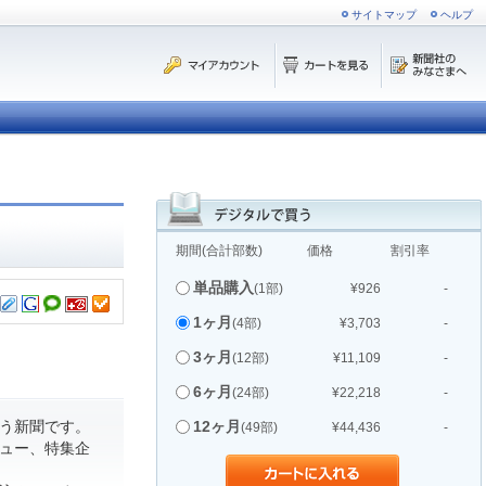
サイトマップ
ヘルプ
期間(合計部数)
価格
割引率
単品購入
(1部)
¥926
-
1ヶ月
(4部)
¥3,703
-
3ヶ月
(12部)
¥11,109
-
6ヶ月
(24部)
¥22,218
-
う新聞です。
12ヶ月
(49部)
¥44,436
-
ュー、特集企