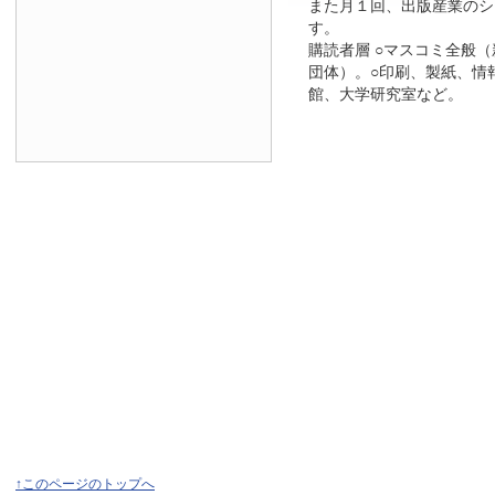
また月１回、出版産業のシ
す。
購読者層 ○マスコミ全般
団体）。○印刷、製紙、情
館、大学研究室など。
↑このページのトップへ