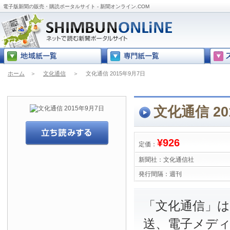
電子版新聞の販売・購読ポータルサイト - 新聞オンライン.COM
ホーム
＞
文化通信
＞
文化通信 2015年9月7日
文化通信 20
¥926
定価：
新聞社：
文化通信社
発行間隔：
週刊
「文化通信」は
送、電子メデ