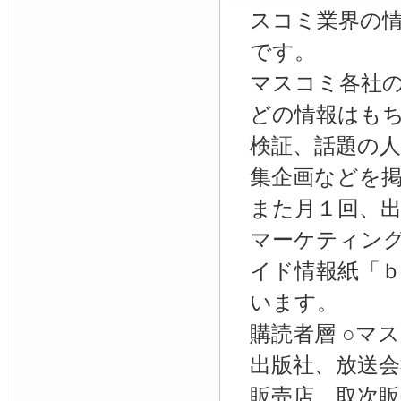
スコミ業界の
です。
マスコミ各社
どの情報はも
検証、話題の
集企画などを
また月１回、
マーケティン
イド情報紙「
います。
購読者層 ○マ
出版社、放送会
販売店、取次販