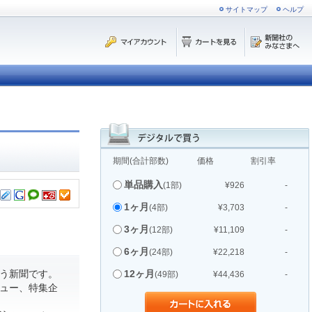
サイトマップ
ヘルプ
期間(合計部数)
価格
割引率
単品購入
(1部)
¥926
-
1ヶ月
(4部)
¥3,703
-
3ヶ月
(12部)
¥11,109
-
6ヶ月
(24部)
¥22,218
-
う新聞です。
12ヶ月
(49部)
¥44,436
-
ュー、特集企