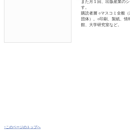
また月１回、出版産業のシ
す。
購読者層 ○マスコミ全般
団体）。○印刷、製紙、情
館、大学研究室など。
↑このページのトップへ