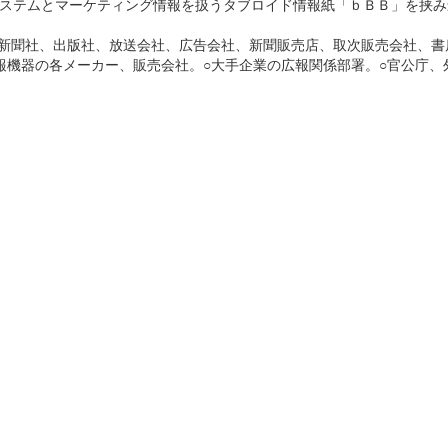
ステムとマーケティング情報を扱うタブロイド情報紙「ｂＢＢ」を挟み
（新聞社、出版社、放送会社、広告会社、新聞販売店、取次販売会社、書
報機器の各メーカー、販売会社。○大手企業の広報関係部署。○官公庁、