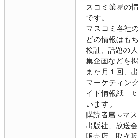
スコミ業界の
です。
マスコミ各社
どの情報はも
検証、話題の
集企画などを
また月１回、
マーケティン
イド情報紙「
います。
購読者層 ○マ
出版社、放送会
販売店、取次販