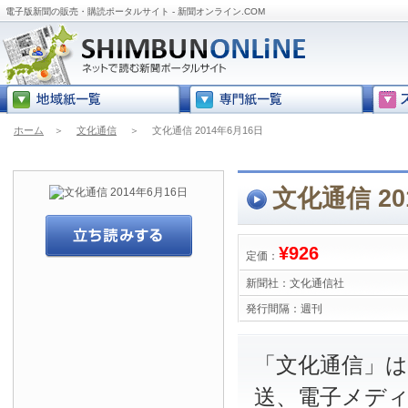
電子版新聞の販売・購読ポータルサイト - 新聞オンライン.COM
ホーム
＞
文化通信
＞
文化通信 2014年6月16日
文化通信 20
¥926
定価：
新聞社：
文化通信社
発行間隔：
週刊
「文化通信」は
送、電子メデ