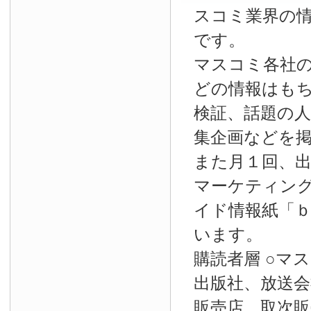
スコミ業界の
です。
マスコミ各社
どの情報はも
検証、話題の
集企画などを
また月１回、
マーケティン
イド情報紙「
います。
購読者層 ○マ
出版社、放送会
販売店、取次販