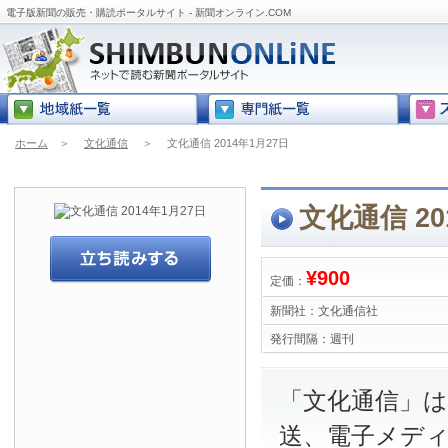
電子版新聞の販売・購読ポータルサイト - 新聞オンライン.COM
ホーム
＞
文化通信
＞
文化通信 2014年1月27日
文化通信 20
¥900
定価：
新聞社：
文化通信社
発行間隔：
週刊
「文化通信」は
送、電子メデ