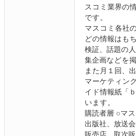
スコミ業界の
です。
マスコミ各社
どの情報はも
検証、話題の
集企画などを
また月１回、
マーケティン
イド情報紙「
います。
購読者層 ○マ
出版社、放送会
販売店、取次販