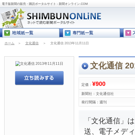
電子版新聞の販売・購読ポータルサイト - 新聞オンライン.COM
ホーム
＞
文化通信
＞
文化通信 2013年11月11日
文化通信 20
¥900
定価：
新聞社：
文化通信社
発行間隔：
週刊
「文化通信」は
送、電子メデ