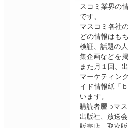
スコミ業界の
です。
マスコミ各社
どの情報はも
検証、話題の
集企画などを
また月１回、
マーケティン
イド情報紙「
います。
購読者層 ○マ
出版社、放送会
販売店、取次販