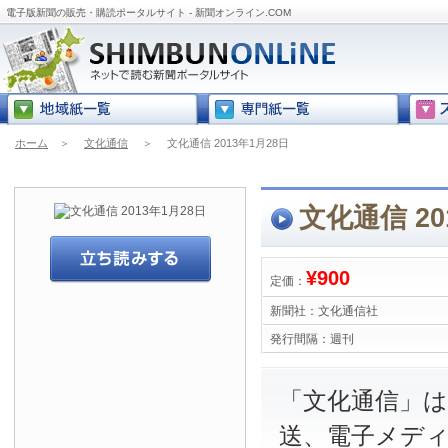
電子版新聞の販売・購読ポータルサイト - 新聞オンライン.COM
ホーム
＞
文化通信
＞
文化通信 2013年1月28日
文化通信 20
¥900
定価：
新聞社：
文化通信社
発行間隔：
週刊
「文化通信」は
送、電子メデ