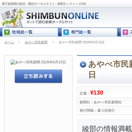
電子版新聞の販売・購読ポータルサイト - 新聞オンライン.COM
ホーム
＞
あやべ市民新聞
＞
あやべ市民新聞 2026年6月15日
あやべ市民新聞
日
¥130
定価：
新聞社：
あやべ市民新聞社
発行間隔：
週３回発行
綾部の情報満