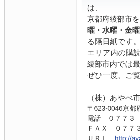
は、
京都府綾部市
曜・水曜・金
る隔日紙です
エリア内の購読
綾部市内では
ぜひ一度、ご
（株）あやべ
〒623-0046京
電話 ０７７
ＦＡＸ ０７７
ＵＲＬ
http://a