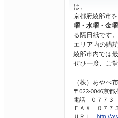
は、
京都府綾部市
曜・水曜・金
る隔日紙です
エリア内の購読
綾部市内では
ぜひ一度、ご
（株）あやべ
〒623-0046京
電話 ０７７
ＦＡＸ ０７７
ＵＲＬ
http://a