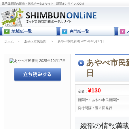
電子版新聞の販売・購読ポータルサイト - 新聞オンライン.COM
ホーム
＞
あやべ市民新聞
＞
あやべ市民新聞 2025年10月17日
あやべ市民新聞
日
¥130
定価：
新聞社：
あやべ市民新聞社
発行間隔：
週３回発行
綾部の情報満