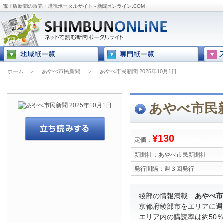
電子版新聞の販売・購読ポータルサイト - 新聞オンライン.COM
ホーム
＞
あやべ市民新聞
＞
あやべ市民新聞 2025年10月1日
あやべ市民新
¥130
定価：
新聞社：
あやべ市民新聞社
発行間隔：
週３回発行
綾部の情報満載
あやべ市
京都府綾部市をエリアに週
エリア内の購読率は約50