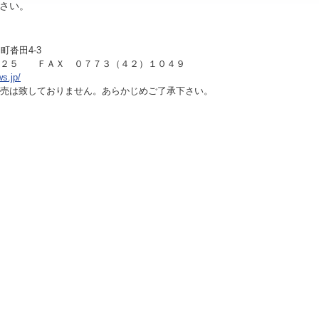
さい。
町沓田4-3
１２５ ＦＡＸ ０７７３（４２）１０４９
ws.jp/
売は致しておりません。あらかじめご了承下さい。