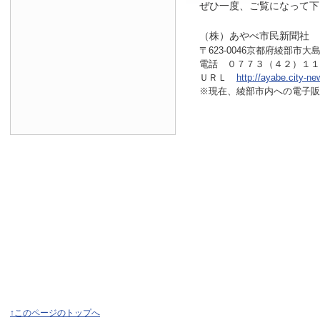
ぜひ一度、ご覧になって下
（株）あやべ市民新聞社
〒623-0046京都府綾部市大島
電話 ０７７３（４２）１
ＵＲＬ
http://ayabe.city-ne
※現在、綾部市内へ
の電子販
↑このページのトップへ