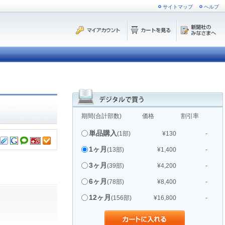
サイトマップ
ヘルプ
期間(合計部数)
価格
割引率
単品購入
(1部)
¥130
-
1ヶ月
(13部)
¥1,400
-
3ヶ月
(39部)
¥4,200
-
6ヶ月
(78部)
¥8,400
-
12ヶ月
(156部)
¥16,800
-