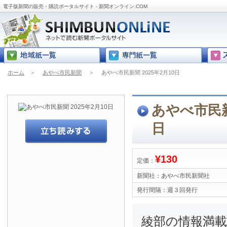
電子版新聞の販売・購読ポータルサイト - 新聞オンライン.COM
ホーム
＞
あやべ市民新聞
＞
あやべ市民新聞 2025年2月10日
あやべ市民新聞
日
¥130
定価：
新聞社：
あやべ市民新聞社
発行間隔：
週３回発行
綾部の情報満