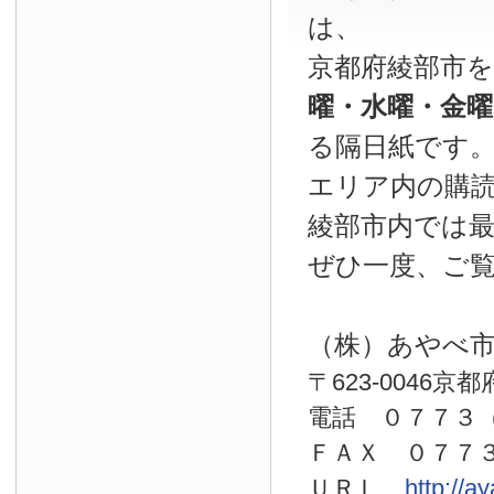
は、
京都府綾部市
曜・水曜・金
る隔日紙です
エリア内の購読
綾部市内では
ぜひ一度、ご
（株）あやべ
〒623-0046京
電話 ０７７
ＦＡＸ ０７７
ＵＲＬ
http://a