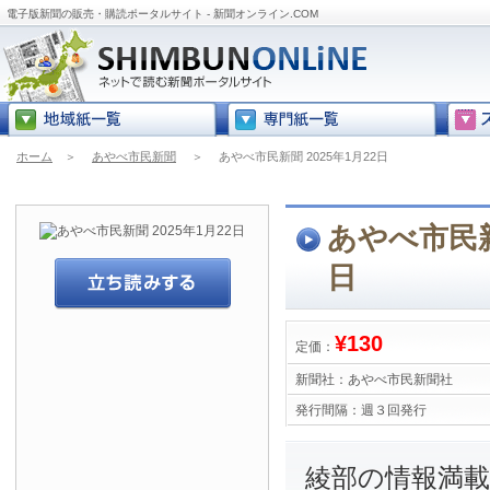
電子版新聞の販売・購読ポータルサイト - 新聞オンライン.COM
ホーム
＞
あやべ市民新聞
＞
あやべ市民新聞 2025年1月22日
あやべ市民新聞
日
¥130
定価：
新聞社：
あやべ市民新聞社
発行間隔：
週３回発行
綾部の情報満