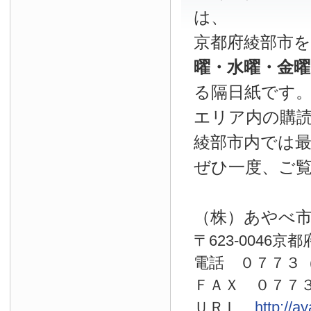
は、
京都府綾部市
曜・水曜・金
る隔日紙です
エリア内の購読
綾部市内では
ぜひ一度、ご
（株）あやべ
〒623-0046京
電話 ０７７
ＦＡＸ ０７７
ＵＲＬ
http://a