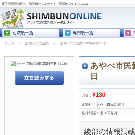
電子版新聞の販売・購読ポータルサイト - 新聞オンライン.COM
ホーム
＞
あやべ市民新聞
＞
あやべ市民新聞 2024年9月11日
あやべ市民新聞
日
¥130
定価：
新聞社：
あやべ市民新聞社
発行間隔：
週３回発行
綾部の情報満