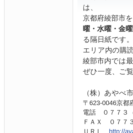
は、
京都府綾部市
曜・水曜・金
る隔日紙です
エリア内の購読
綾部市内では
ぜひ一度、ご
（株）あやべ
〒623-0046京
電話 ０７７
ＦＡＸ ０７７
ＵＲＬ
http://a