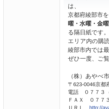
は、
京都府綾部市
曜・水曜・金
る隔日紙です
エリア内の購読
綾部市内では
ぜひ一度、ご
（株）あやべ
〒623-0046京
電話 ０７７
ＦＡＸ ０７７
ＵＲＬ
http://a