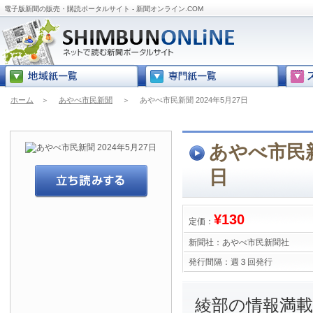
電子版新聞の販売・購読ポータルサイト - 新聞オンライン.COM
ホーム
＞
あやべ市民新聞
＞
あやべ市民新聞 2024年5月27日
あやべ市民新聞
日
¥130
定価：
新聞社：
あやべ市民新聞社
発行間隔：
週３回発行
綾部の情報満