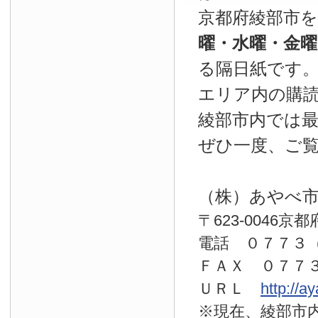
京都府綾部市
曜・水曜・金
る隔日紙です
エリア内の購読
綾部市内では
ぜひ一度、ご
（株）あやべ
〒623-0046京
電話 ０７７
ＦＡＸ ０７７
ＵＲＬ
http://a
※現在、綾部市