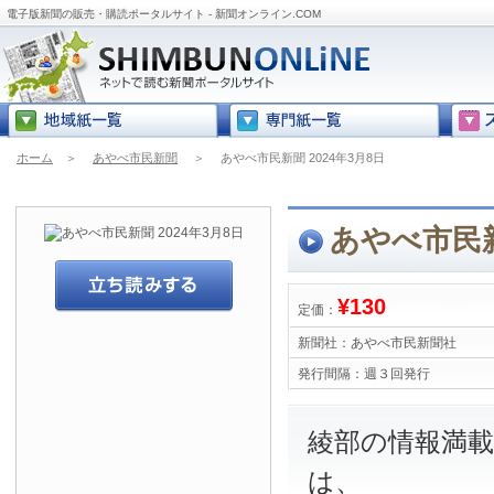
電子版新聞の販売・購読ポータルサイト - 新聞オンライン.COM
ホーム
＞
あやべ市民新聞
＞
あやべ市民新聞 2024年3月8日
あやべ市民新
¥130
定価：
新聞社：
あやべ市民新聞社
発行間隔：
週３回発行
綾部の情報満
は、