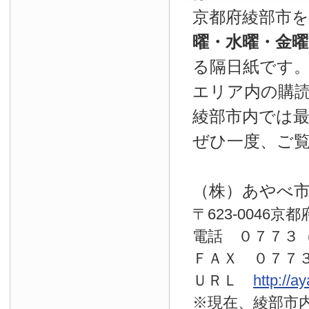
京都府綾部市
曜・水曜・金
る隔日紙です
エリア内の購読
綾部市内では
ぜひ一度、ご
（株）あやべ
〒623-0046京
電話 ０７７
ＦＡＸ ０７７
ＵＲＬ
http://a
※現在、綾部市