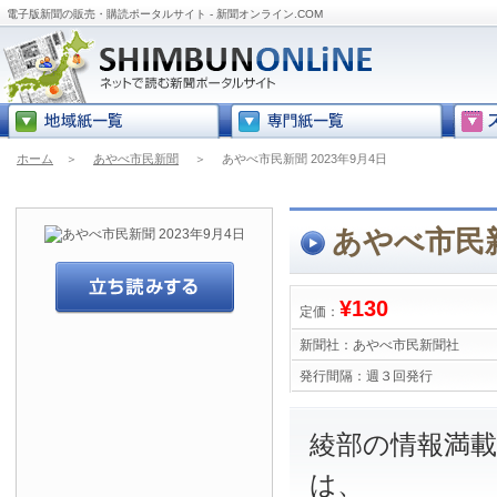
電子版新聞の販売・購読ポータルサイト - 新聞オンライン.COM
ホーム
＞
あやべ市民新聞
＞
あやべ市民新聞 2023年9月4日
あやべ市民新
¥130
定価：
新聞社：
あやべ市民新聞社
発行間隔：
週３回発行
綾部の情報満
は、