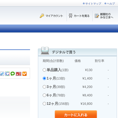
サイトマップ
ヘルプ
期間(合計部数)
価格
割引率
単品購入
(1部)
¥130
-
1ヶ月
(13部)
¥1,400
-
3ヶ月
(39部)
¥4,200
-
6ヶ月
(78部)
¥8,400
-
12ヶ月
(156部)
¥16,800
-