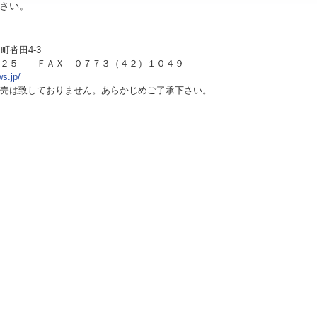
さい。
町沓田4-3
１２５ ＦＡＸ ０７７３（４２）１０４９
ws.jp/
売は致しておりません。あらかじめご了承下さい。