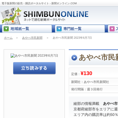
電子版新聞の販売・購読ポータルサイト - 新聞オンライン.COM
ホーム
＞
あやべ市民新聞
＞
あやべ市民新聞 2023年6月7日
あやべ市民新
¥130
定価：
新聞社：
あやべ市民新聞社
発行間隔：
週３回発行
綾部の情報満載
あやべ市
京都府綾部市をエリアに週
エリア内の購読率は約50