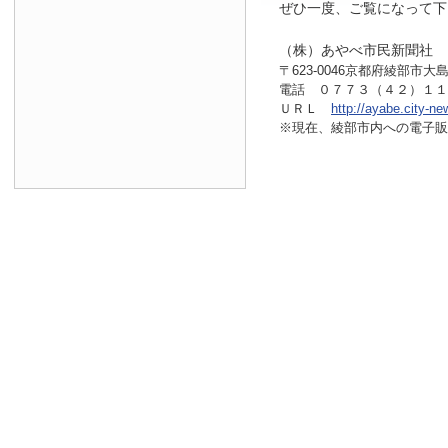
ぜひ一度、ご覧になって下
（株）あやべ市民新聞社
〒623-0046京都府綾部市大島
電話 ０７７３（４２）１
ＵＲＬ
http://ayabe.city-ne
※現在、綾部市内へ
の電子販