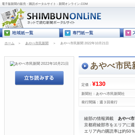
電子版新聞の販売・購読ポータルサイト - 新聞オンライン.COM
ホーム
＞
あやべ市民新聞
＞
あやべ市民新聞 2022年10月21日
あやべ市民新聞
¥130
定価：
新聞社：
あやべ市民新聞社
発行間隔：
週３回発行
綾部の情報満載
あやべ市
京都府綾部市をエリアに週
エリア内の購読率は約50