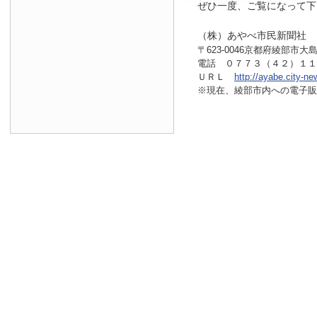
ぜひ一度、ご覧になって下
（株）あやべ市民新聞社
〒623-0046京都府綾部市大島
電話 ０７７３（４２）１
ＵＲＬ
http://ayabe.city-ne
※現在、綾部市内へ
の電子販