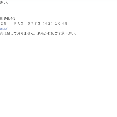
さい。
町沓田4-3
１２５ ＦＡＸ ０７７３（４２）１０４９
ws.jp/
売は致しておりません。あらかじめご了承下さい。