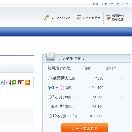
サイトマップ
ヘルプ
期間(合計部数)
価格
割引率
単品購入
(1部)
¥130
-
1ヶ月
(13部)
¥1,400
-
3ヶ月
(39部)
¥4,200
-
6ヶ月
(78部)
¥8,400
-
12ヶ月
(156部)
¥16,800
-