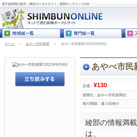
電子版新聞の販売・購読ポータルサイト - 新聞オンライン.COM
ホーム
＞
あやべ市民新聞
＞
あやべ市民新聞 2022年8月8日
あやべ市民新
¥130
定価：
新聞社：
あやべ市民新聞社
発行間隔：
週３回発行
綾部の情報満
は、