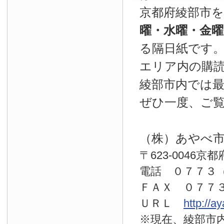
京都府綾部市
曜・水曜・金
る隔日紙です
エリア内の購読
綾部市内では
ぜひ一度、ご
（株）あやべ
〒623-0046京
電話 ０７７
ＦＡＸ ０７７
ＵＲＬ
http://a
※現在、綾部市