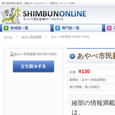
電子版新聞の販売・購読ポータルサイト - 新聞オンライン.COM
ホーム
＞
あやべ市民新聞
＞
あやべ市民新聞 2022年7月8日
あやべ市民新
¥130
定価：
新聞社：
あやべ市民新聞社
発行間隔：
週３回発行
綾部の情報満
は、