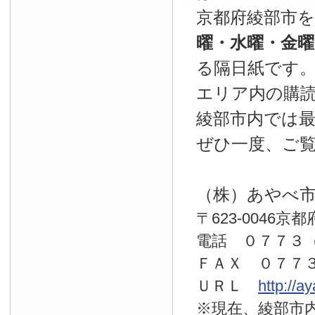
京都府綾部市
曜・水曜・金
る隔日紙です
エリア内の購読
綾部市内では
ぜひ一度、ご
（株）あやべ
〒623-0046京
電話 ０７７
ＦＡＸ ０７７
ＵＲＬ
http://a
※現在、綾部市