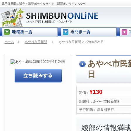
電子版新聞の販売・購読ポータルサイト - 新聞オンライン.COM
ホーム
＞
あやべ市民新聞
＞
あやべ市民新聞 2022年6月24日
あやべ市民新聞
日
¥130
定価：
新聞社：
あやべ市民新聞社
発行間隔：
週３回発行
綾部の情報満