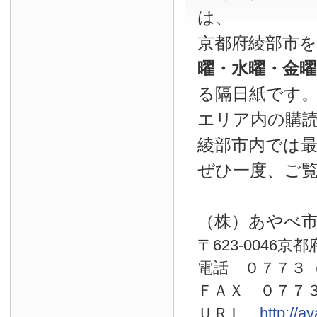
は、
京都府綾部市
曜・水曜・金
る隔日紙です
エリア内の購読
綾部市内では
ぜひ一度、ご
（株）あやべ
〒623-0046京
電話 ０７７
ＦＡＸ ０７７
ＵＲＬ
http://a