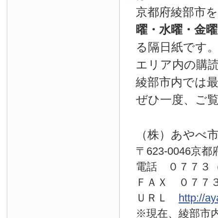
京都府綾部市
曜・水曜・金
る隔日紙です
エリア内の購読
綾部市内では
ぜひ一度、ご
（株）あやべ
〒623-0046京
電話 ０７７
ＦＡＸ ０７７
ＵＲＬ
http://a
※現在、綾部市