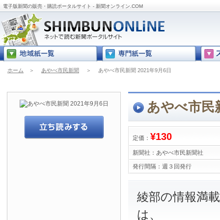
電子版新聞の販売・購読ポータルサイト - 新聞オンライン.COM
ホーム
＞
あやべ市民新聞
＞
あやべ市民新聞 2021年9月6日
あやべ市民新
¥130
定価：
新聞社：
あやべ市民新聞社
発行間隔：
週３回発行
綾部の情報満
は、