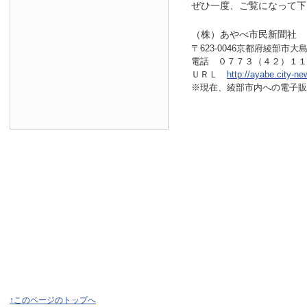
ぜひ一度、ご覧になって下
（株）あやべ市民新聞社
〒623-0046京都府綾部市大島
電話 ０７７３（４２）１
ＵＲＬ
http://ayabe.city-ne
※現在、綾部市内へ
の電子販
↑このページのトップへ