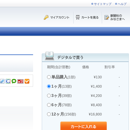
サイトマップ
ヘルプ
期間(合計部数)
価格
割引率
単品購入
(1部)
¥130
-
1ヶ月
(13部)
¥1,400
-
3ヶ月
(39部)
¥4,200
-
6ヶ月
(78部)
¥8,400
-
12ヶ月
(156部)
¥16,800
-