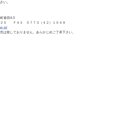
さい。
町沓田4-3
１２５ ＦＡＸ ０７７３（４２）１０４９
ws.jp/
売は致しておりません。あらかじめご了承下さい。