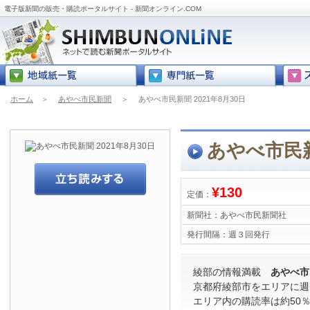
電子版新聞の販売・購読ポータルサイト - 新聞オンライン.COM
ホーム
＞
あやべ市民新聞
＞
あやべ市民新聞 2021年8月30日
あやべ市民新
¥130
定価：
新聞社：
あやべ市民新聞社
発行間隔：
週３回発行
綾部の情報満載
あやべ市
京都府綾部市をエリアに週
エリア内の購読率は約50