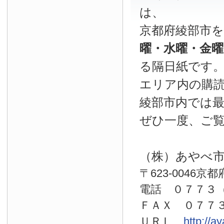
は、
京都府綾部市
曜・水曜・金
る隔日紙です
エリア内の購読
綾部市内では
ぜひ一度、ご
（株）あやべ
〒623-0046京
電話 ０７７
ＦＡＸ ０７７
ＵＲＬ
http://a