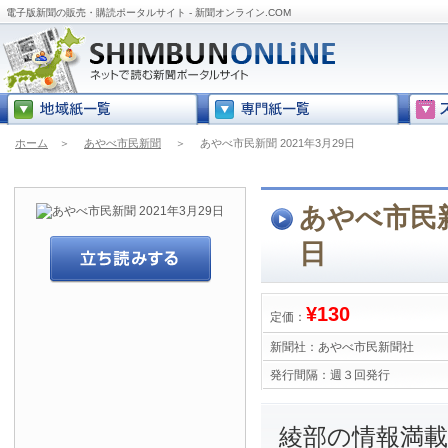
電子版新聞の販売・購読ポータルサイト - 新聞オンライン.COM
ホーム
＞
あやべ市民新聞
＞
あやべ市民新聞 2021年3月29日
あやべ市民新聞
日
¥130
定価：
新聞社：
あやべ市民新聞社
発行間隔：
週３回発行
綾部の情報満