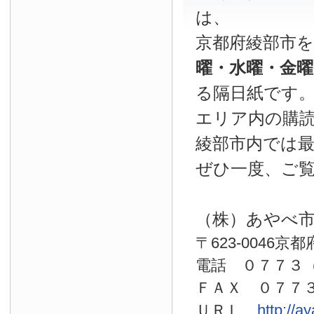
は、
京都府綾部市
曜・水曜・金
る隔日紙です
エリア内の購読
綾部市内では
ぜひ一度、ご
（株）あやべ
〒623-0046京
電話 ０７７
ＦＡＸ ０７７
ＵＲＬ
http://a