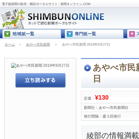
電子版新聞の販売・購読ポータルサイト - 新聞オンライン.COM
ホーム
＞
あやべ市民新聞
＞
あやべ市民新聞 2019年9月27日
あやべ市民新聞
日
¥130
定価：
新聞社：
あやべ市民新聞社
発行間隔：
週３回発行
綾部の情報満