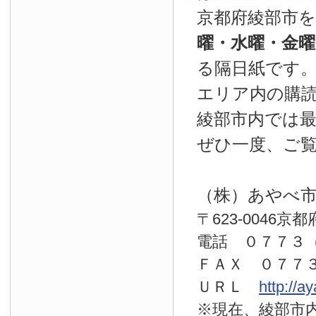
京都府綾部市
曜・水曜・金
る隔日紙です
エリア内の購読
綾部市内では
ぜひ一度、ご
（株）あやべ
〒623-0046京
電話 ０７７
ＦＡＸ ０７７
ＵＲＬ
http://a
※現在、綾部市