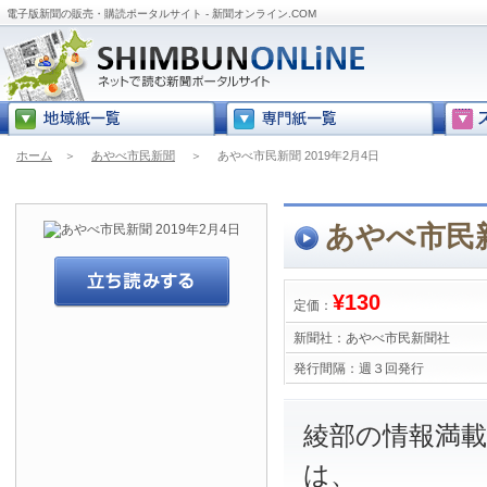
電子版新聞の販売・購読ポータルサイト - 新聞オンライン.COM
ホーム
＞
あやべ市民新聞
＞
あやべ市民新聞 2019年2月4日
あやべ市民新
¥130
定価：
新聞社：
あやべ市民新聞社
発行間隔：
週３回発行
綾部の情報満
は、