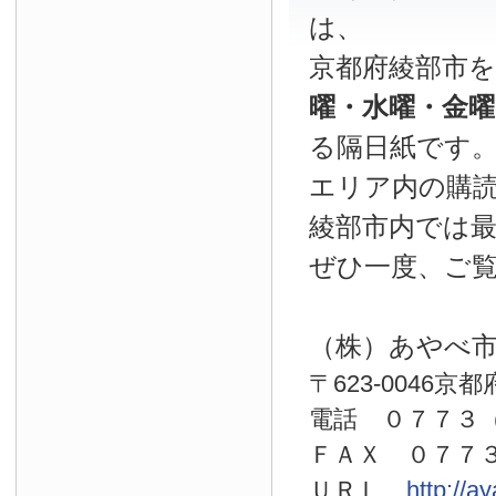
は、
京都府綾部市
曜・水曜・金
る隔日紙です
エリア内の購読
綾部市内では
ぜひ一度、ご
（株）あやべ
〒623-0046京
電話 ０７７
ＦＡＸ ０７７
ＵＲＬ
http://a