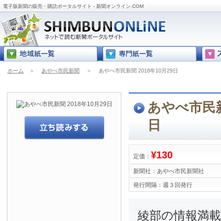
電子版新聞の販売・購読ポータルサイト - 新聞オンライン.COM
ホーム
＞
あやべ市民新聞
＞
あやべ市民新聞 2018年10月29日
あやべ市民新聞
日
¥130
定価：
新聞社：
あやべ市民新聞社
発行間隔：
週３回発行
綾部の情報満