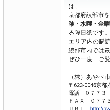
は、
京都府綾部市
曜・水曜・金
る隔日紙です
エリア内の購読
綾部市内では
ぜひ一度、ご
（株）あやべ
〒623-0046京
電話 ０７７
ＦＡＸ ０７７
ＵＲＬ
http://a