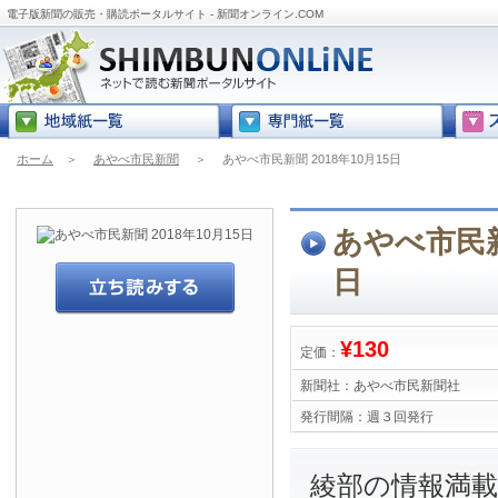
電子版新聞の販売・購読ポータルサイト - 新聞オンライン.COM
ホーム
＞
あやべ市民新聞
＞
あやべ市民新聞 2018年10月15日
あやべ市民新聞
日
¥130
定価：
新聞社：
あやべ市民新聞社
発行間隔：
週３回発行
綾部の情報満