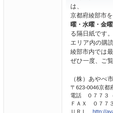
は、
京都府綾部市
曜・水曜・金
る隔日紙です
エリア内の購読
綾部市内では
ぜひ一度、ご
（株）あやべ
〒623-0046京
電話 ０７７
ＦＡＸ ０７７
ＵＲＬ
http://a