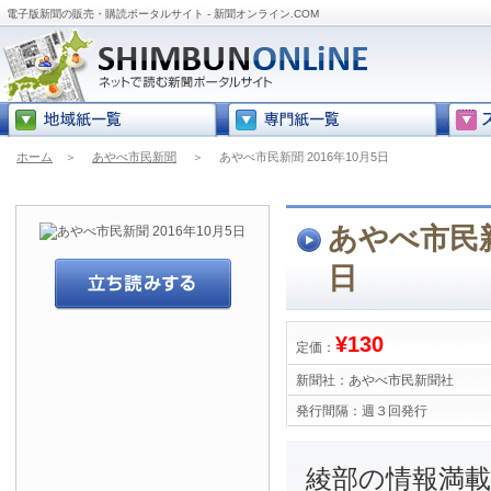
電子版新聞の販売・購読ポータルサイト - 新聞オンライン.COM
ホーム
＞
あやべ市民新聞
＞
あやべ市民新聞 2016年10月5日
あやべ市民新聞
日
¥130
定価：
新聞社：
あやべ市民新聞社
発行間隔：
週３回発行
綾部の情報満