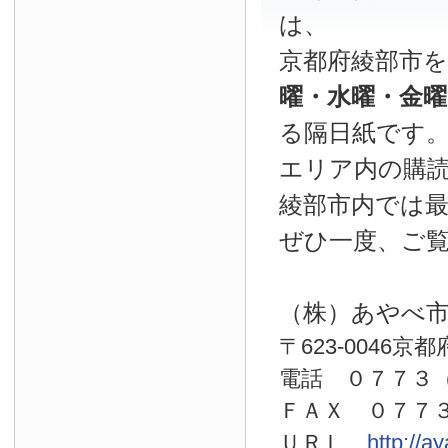
は、
京都府綾部市
曜・水曜・金
る隔日紙です
エリア内の購読
綾部市内では
ぜひ一度、ご
（株）あやべ
〒623-0046京
電話 ０７７
ＦＡＸ ０７７
ＵＲＬ
http://a