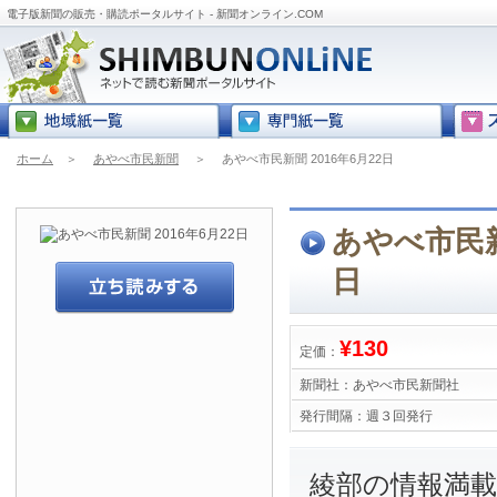
電子版新聞の販売・購読ポータルサイト - 新聞オンライン.COM
ホーム
＞
あやべ市民新聞
＞
あやべ市民新聞 2016年6月22日
あやべ市民新聞
日
¥130
定価：
新聞社：
あやべ市民新聞社
発行間隔：
週３回発行
綾部の情報満