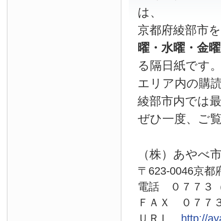
は、
京都府綾部市
曜・水曜・金
る隔日紙です
エリア内の購読
綾部市内では
ぜひ一度、ご
（株）あやべ
〒623-0046京
電話 ０７７
ＦＡＸ ０７７
ＵＲＬ
http://a