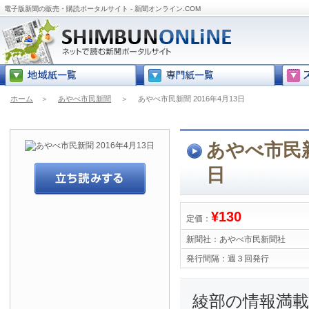
電子版新聞の販売・購読ポータルサイト - 新聞オンライン.COM
ホーム
＞
あやべ市民新聞
＞
あやべ市民新聞 2016年4月13日
あやべ市民新聞
日
¥130
定価：
新聞社：
あやべ市民新聞社
発行間隔：
週３回発行
綾部の情報満