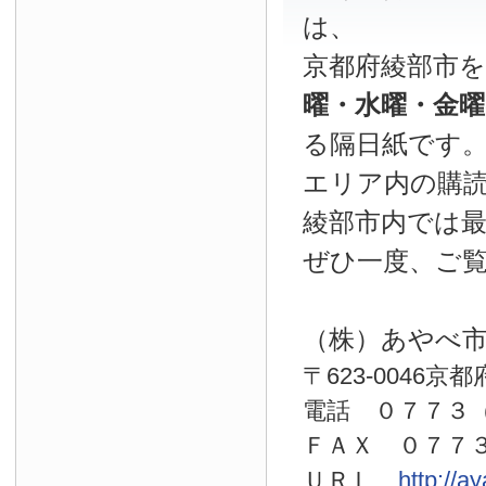
は、
京都府綾部市
曜・水曜・金
る隔日紙です
エリア内の購読
綾部市内では
ぜひ一度、ご
（株）あやべ
〒623-0046京
電話 ０７７
ＦＡＸ ０７７
ＵＲＬ
http://a