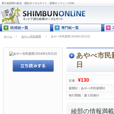
電子版新聞の販売・購読ポータルサイト - 新聞オンライン.COM
ホーム
＞
あやべ市民新聞
＞
あやべ市民新聞 2016年3月21日
あやべ市民新聞
日
¥130
定価：
新聞社：
あやべ市民新聞社
発行間隔：
週３回発行
綾部の情報満