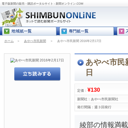
電子版新聞の販売・購読ポータルサイト - 新聞オンライン.COM
ホーム
＞
あやべ市民新聞
＞
あやべ市民新聞 2016年2月17日
あやべ市民新聞
日
¥130
定価：
新聞社：
あやべ市民新聞社
発行間隔：
週３回発行
綾部の情報満