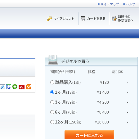
サイトマップ
ヘルプ
期間(合計部数)
価格
割引率
単品購入
(1部)
¥130
-
1ヶ月
(13部)
¥1,400
-
3ヶ月
(39部)
¥4,200
-
6ヶ月
(78部)
¥8,400
-
12ヶ月
(156部)
¥16,800
-