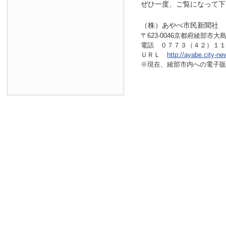
ぜひ一度、ご覧になって下
（株）あやべ市民新聞社
〒623-0046京都府綾部市大島
電話 ０７７３（４２）１
ＵＲＬ
http://ayabe.city-ne
※現在、綾部市内へ
の電子販