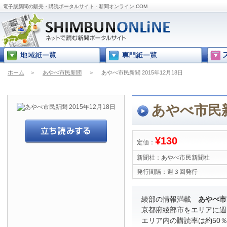
電子版新聞の販売・購読ポータルサイト - 新聞オンライン.COM
ホーム
＞
あやべ市民新聞
＞
あやべ市民新聞 2015年12月18日
あやべ市民新聞
¥130
定価：
新聞社：
あやべ市民新聞社
発行間隔：
週３回発行
綾部の情報満載
あやべ市
京都府綾部市をエリアに週
エリア内の購読率は約50