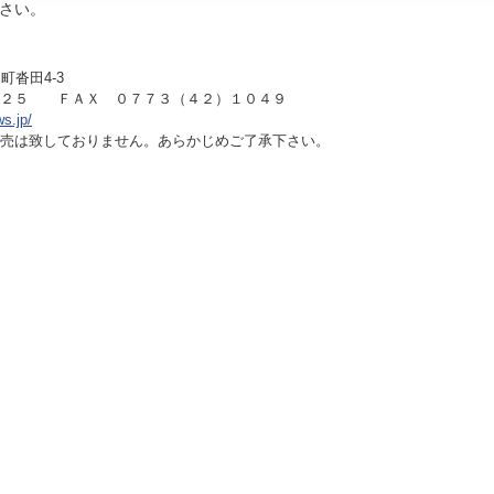
さい。
町沓田4-3
１２５ ＦＡＸ ０７７３（４２）１０４９
ws.jp/
売は致しておりません。あらかじめご了承下さい。