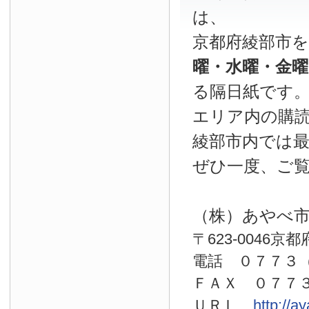
は、
京都府綾部市
曜・水曜・金
る隔日紙です
エリア内の購読
綾部市内では
ぜひ一度、ご
（株）あやべ
〒623-0046京
電話 ０７７
ＦＡＸ ０７７
ＵＲＬ
http://a