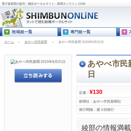
電子版新聞の販売・購読ポータルサイト - 新聞オンライン.COM
ホーム
＞
あやべ市民新聞
＞
あやべ市民新聞 2015年8月21日
あやべ市民新聞
日
¥130
定価：
新聞社：
あやべ市民新聞社
発行間隔：
週３回発行
綾部の情報満