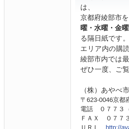
は、
京都府綾部市
曜・水曜・金
る隔日紙です
エリア内の購読
綾部市内では
ぜひ一度、ご
（株）あやべ
〒623-0046京
電話 ０７７
ＦＡＸ ０７７
ＵＲＬ
http://a