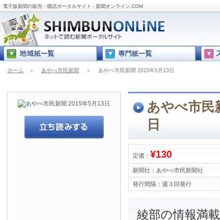
電子版新聞の販売・購読ポータルサイト - 新聞オンライン.COM
ホーム
＞
あやべ市民新聞
＞
あやべ市民新聞 2015年5月13日
あやべ市民新聞
日
¥130
定価：
新聞社：
あやべ市民新聞社
発行間隔：
週３回発行
綾部の情報満