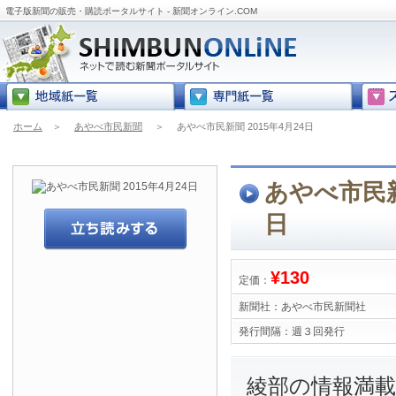
電子版新聞の販売・購読ポータルサイト - 新聞オンライン.COM
ホーム
＞
あやべ市民新聞
＞
あやべ市民新聞 2015年4月24日
あやべ市民新聞
日
¥130
定価：
新聞社：
あやべ市民新聞社
発行間隔：
週３回発行
綾部の情報満