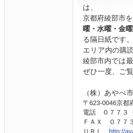
は、
京都府綾部市
曜・水曜・金
る隔日紙です
エリア内の購読
綾部市内では
ぜひ一度、ご
（株）あやべ
〒623-0046京
電話 ０７７
ＦＡＸ ０７７
ＵＲＬ
http://a