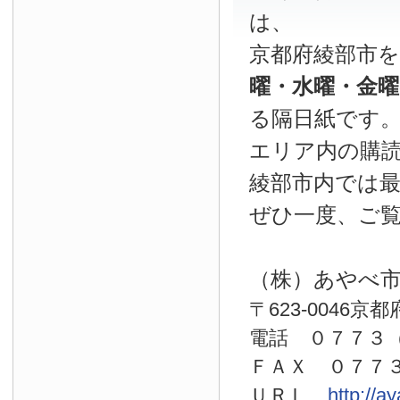
は、
京都府綾部市
曜・水曜・金
る隔日紙です
エリア内の購読
綾部市内では
ぜひ一度、ご
（株）あやべ
〒623-0046京
電話 ０７７
ＦＡＸ ０７７
ＵＲＬ
http://a