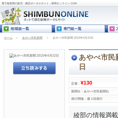
電子版新聞の販売・購読ポータルサイト - 新聞オンライン.COM
ホーム
＞
あやべ市民新聞
＞
あやべ市民新聞 2015年4月22日
あやべ市民新聞
日
¥130
定価：
新聞社：
あやべ市民新聞社
発行間隔：
週３回発行
綾部の情報満