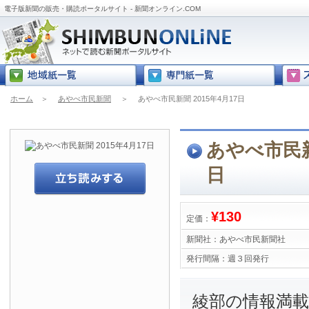
電子版新聞の販売・購読ポータルサイト - 新聞オンライン.COM
ホーム
＞
あやべ市民新聞
＞
あやべ市民新聞 2015年4月17日
あやべ市民新聞
日
¥130
定価：
新聞社：
あやべ市民新聞社
発行間隔：
週３回発行
綾部の情報満