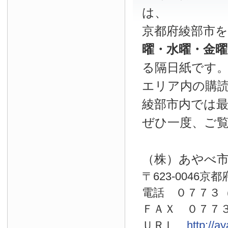
は、
京都府綾部市
曜・水曜・金
る隔日紙です
エリア内の購読
綾部市内では
ぜひ一度、ご
（株）あやべ
〒623-0046京
電話 ０７７
ＦＡＸ ０７７
ＵＲＬ
http://a