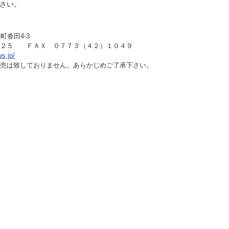
さい。
町沓田4-3
１２５ ＦＡＸ ０７７３（４２）１０４９
ws.jp/
売は致しておりません。あらかじめご了承下さい。