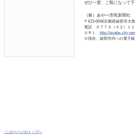
ぜひ一度、ご覧になって下
（株）あやべ市民新聞社
〒623-0046京都府綾部市大島
電話 ０７７３（４２）１
ＵＲＬ
http://ayabe.city-ne
※現在、綾部市内へ
の電子販
↑このページのトップへ