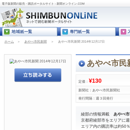
電子版新聞の販売・購読ポータルサイト - 新聞オンライン.COM
ホーム
＞
あやべ市民新聞
＞
あやべ市民新聞 2014年12月17日
あやべ市民新聞
¥130
定価：
新聞社：
あやべ市民新聞社
発行間隔：
週３回発行
綾部の情報満載
あやべ市
京都府綾部市をエリアに週
エリア内の購読率は約50