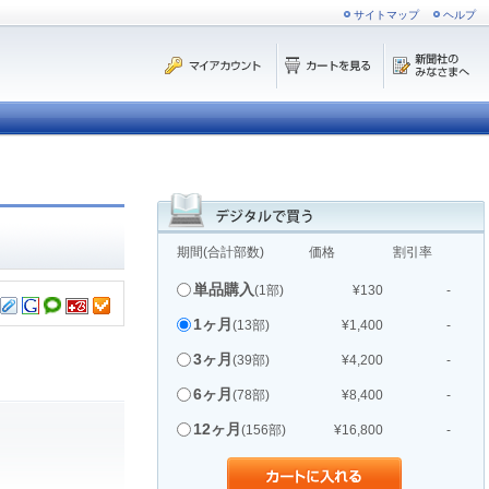
サイトマップ
ヘルプ
期間(合計部数)
価格
割引率
単品購入
(1部)
¥130
-
1ヶ月
(13部)
¥1,400
-
3ヶ月
(39部)
¥4,200
-
6ヶ月
(78部)
¥8,400
-
12ヶ月
(156部)
¥16,800
-