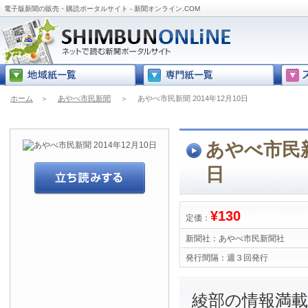
電子版新聞の販売・購読ポータルサイト - 新聞オンライン.COM
ホーム
＞
あやべ市民新聞
＞
あやべ市民新聞 2014年12月10日
あやべ市民新聞
日
¥130
定価：
新聞社：
あやべ市民新聞社
発行間隔：
週３回発行
綾部の情報満