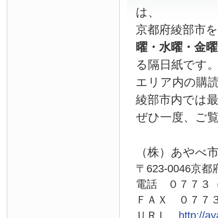
は、
京都府綾部市
曜・水曜・金
る隔日紙です
エリア内の購読
綾部市内では
ぜひ一度、ご
（株）あやべ
〒623-0046京
電話 ０７７
ＦＡＸ ０７７
ＵＲＬ
http://a