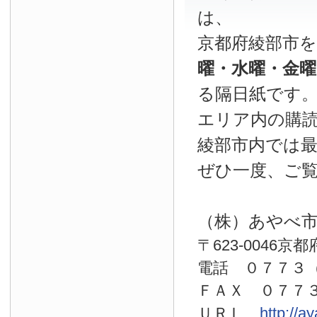
は、
京都府綾部市
曜・水曜・金
る隔日紙です
エリア内の購読
綾部市内では
ぜひ一度、ご
（株）あやべ
〒623-0046京
電話 ０７７
ＦＡＸ ０７７
ＵＲＬ
http://a