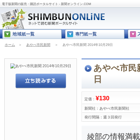
電子版新聞の販売・購読ポータルサイト - 新聞オンライン.COM
ホーム
＞
あやべ市民新聞
＞
あやべ市民新聞 2014年10月29日
あやべ市民新聞
日
¥130
定価：
新聞社：
あやべ市民新聞社
発行間隔：
週３回発行
綾部の情報満