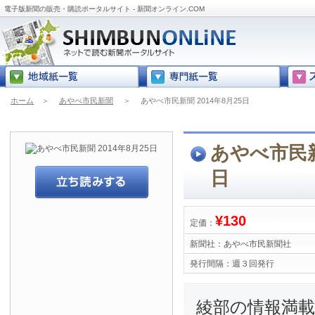
電子版新聞の販売・購読ポータルサイト - 新聞オンライン.COM
ホーム
＞
あやべ市民新聞
＞
あやべ市民新聞 2014年8月25日
あやべ市民新聞
日
¥130
定価：
新聞社：
あやべ市民新聞社
発行間隔：
週３回発行
綾部の情報満