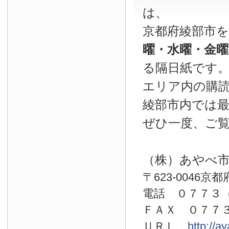
は、
京都府綾部市
曜・水曜・金
る隔日紙です
エリア内の購読
綾部市内では
ぜひ一度、ご
（株）あやべ
〒623-0046京
電話 ０７７
ＦＡＸ ０７７
ＵＲＬ
http://a