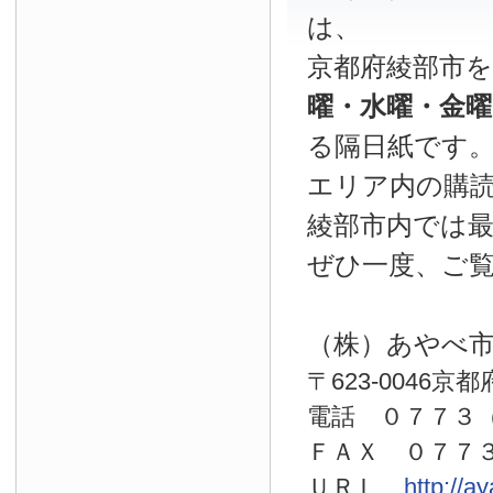
は、
京都府綾部市
曜・水曜・金
る隔日紙です
エリア内の購読
綾部市内では
ぜひ一度、ご
（株）あやべ
〒623-0046京
電話 ０７７
ＦＡＸ ０７７
ＵＲＬ
http://a