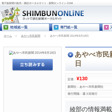
電子版新聞の販売・購読ポータルサイト - 新聞オンライン.COM
ホーム
＞
あやべ市民新聞
＞
あやべ市民新聞 2014年8月18日
あやべ市民新聞
日
¥130
定価：
新聞社：
あやべ市民新聞社
発行間隔：
週３回発行
綾部の情報満